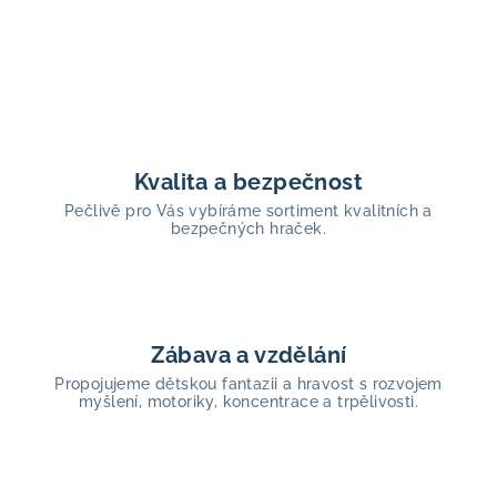
d
v
a
á
n
c
í
í
p
r
v
Kvalita a bezpečnost
k
Pečlivě pro Vás vybíráme sortiment kvalitních a
y
bezpečných hraček.
v
ý
p
i
s
Zábava a vzdělání
u
Propojujeme dětskou fantazii a hravost s rozvojem
myšlení, motoriky, koncentrace a trpělivosti.