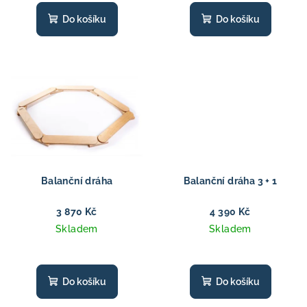
t
Do košíku
Do košíku
ů
Balanční dráha
Balanční dráha 3 + 1
3 870 Kč
4 390 Kč
Skladem
Skladem
Do košíku
Do košíku