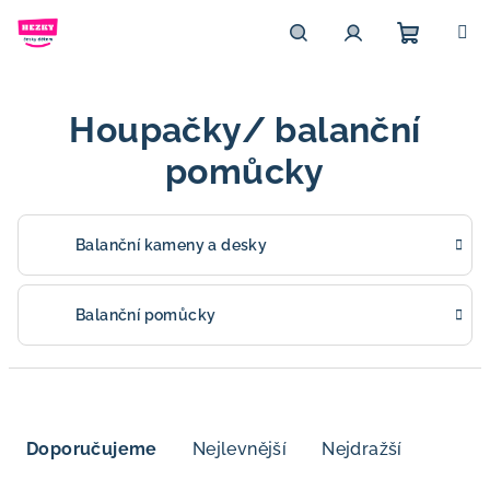
Přejít
na
obsah
Nákupn
Hledat
Přihlášení
Houpačky/ balanční
košík
pomůcky
Balanční kameny a desky
Balanční pomůcky
Ř
a
Doporučujeme
Nejlevnější
Nejdražší
z