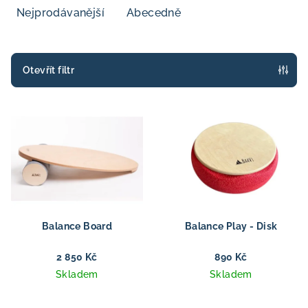
e
Nejprodávanější
Abecedně
n
í
p
Otevřít filtr
r
V
o
ý
d
p
u
i
k
s
t
p
ů
r
Balance Board
Balance Play - Disk
o
d
2 850 Kč
890 Kč
Skladem
Skladem
u
k