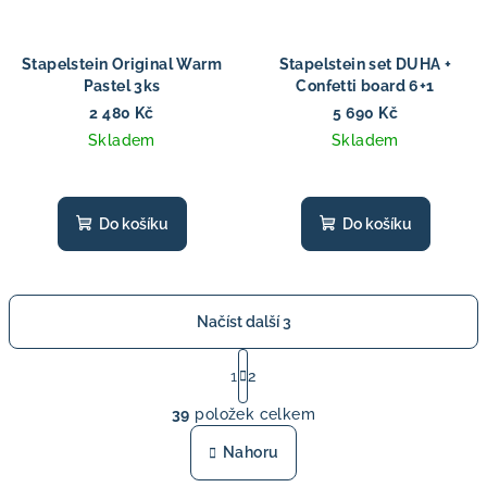
Stapelstein Original Warm
Stapelstein set DUHA +
Pastel 3ks
Confetti board 6+1
2 480 Kč
5 690 Kč
Skladem
Skladem
Do košíku
Do košíku
Načíst další 3
S
t
1
2
O
r
39
položek celkem
á
v
n
l
Nahoru
k
á
o