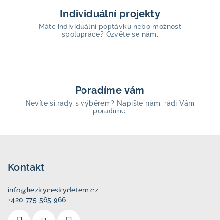
Individuální projekty
Máte individuální poptávku nebo možnost
spolupráce? Ozvěte se nám.
Poradíme vám
Nevíte si rady s výběrem? Napište nám, rádi Vám
poradíme.
Z
á
p
Kontakt
a
info
@
hezkyceskydetem.cz
t
+420 775 565 966
í