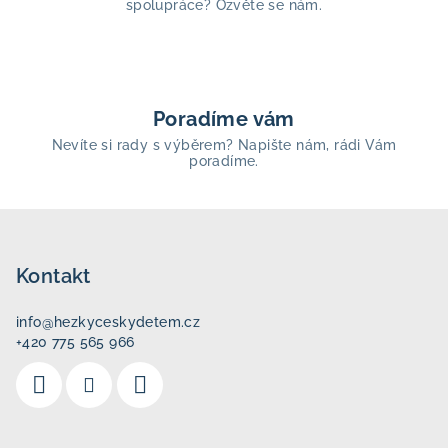
spolupráce? Ozvěte se nám.
Poradíme vám
Nevíte si rady s výběrem? Napište nám, rádi Vám
poradíme.
Z
á
p
Kontakt
a
info
@
hezkyceskydetem.cz
t
+420 775 565 966
í