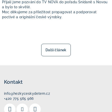
Přijali jsme pozvání do TV NOVA do pořadu Snídaně s Novou
a bylo to skvělé.
Moc děkujeme za příležitost propagovat a podporovat
poctivé a originální české výrobky.
Další článek
Z
á
p
Kontakt
a
info
@
hezkyceskydetem.cz
t
+420 775 565 966
í