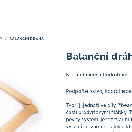
KY
/
BALANČNÍ DRÁHA
Balanční drá
Průměrné
Neohodnoceno
Podrobnosti
hodnocení
produktu
Podpořte rozvoj koordinace
je
0,0
Tvoří ji jednotlivé díly (“be
z
částí předvrtanými žlábky. Tv
5
pevný systém, jehož tvar mů
hvězdiček.
vytvořit rovnou kladinku, k