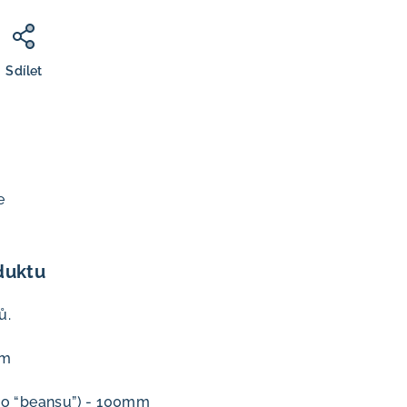
Sdílet
e
duktu
ů.
mm
oho “beansu”) - 100mm