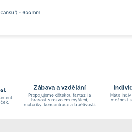
“beansu”) - 600mm
Zábava a vzdělání
Indivi
ost
Propojujeme dětskou fantazii a
Máte indiv
timent
hravost s rozvojem myšlení,
možnost s
aček.
motoriky, koncentrace a trpělivosti.