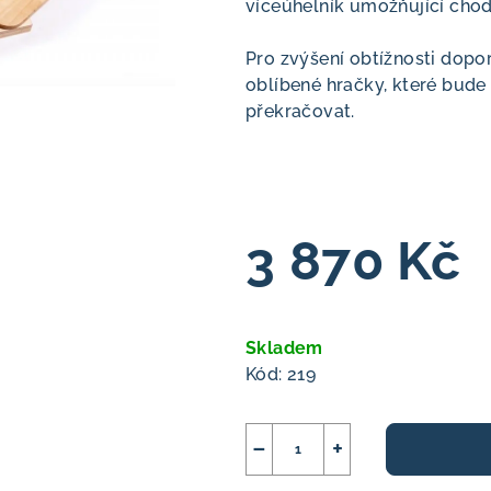
víceúhelník umožňující chod
Pro zvýšení obtížnosti dopo
oblíbené hračky, které bude
překračovat.
3 870 Kč
Měrná
cena:
Skladem
Kód:
219
−
+