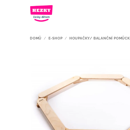
Přejít
na
obsah
DOMŮ
/
E-SHOP
/
HOUPAČKY/ BALANČNÍ POMŮC