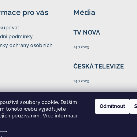
rmace pro vás
Média
akupovat
TV NOVA
dní podmínky
nky ochrany osobních
24.7.2023
ČESKÁ TELEVIZE
24.7.2023
NÁŠ REGION
používá soubory cookie. Dalším
Odmítnout
S
m tohoto webu vyjadřujete
ejich používáním.. Více informací
24.7.2023