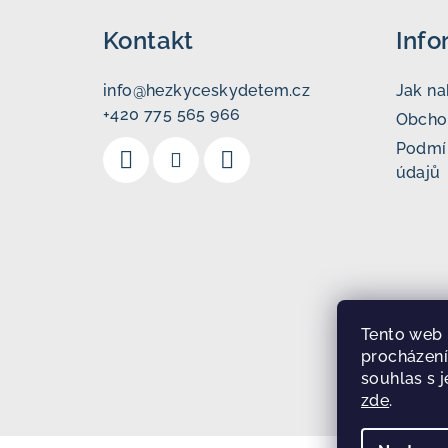
á
Kontakt
Info
p
a
info
@
hezkyceskydetem.cz
Jak n
+420 775 565 966
t
Obcho
Podmí
í
údajů
Tento web 
procházení
souhlas s j
zde
.