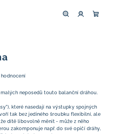
Hledat
Přihlášení
Nákupní
košík
ha
 hodnocení
 malých neposedů touto balanční dráhou.
ansy”), které nasedají na výstupky spojných
oří tak bez jediného šroubku flexibilní, ale
že dítě libovolně měnit - může z něho
terou zakomponuje např. do své opičí dráhy,