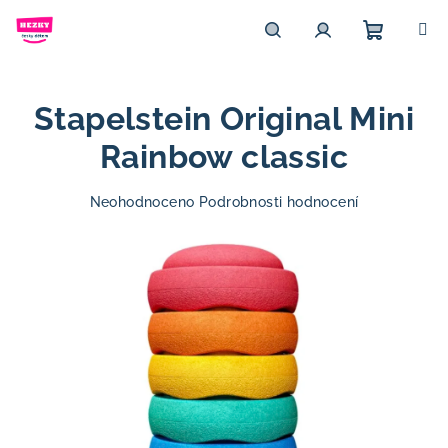
Přejít
na
obsah
Nákupn
Hledat
Přihlášení
Stapelstein Original Mini
košík
Rainbow classic
Průměrné
Neohodnoceno
Podrobnosti hodnocení
hodnocení
produktu
je
0,0
z
5
hvězdiček.