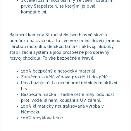
Skvěle rozšíří možnosti hry se všemi ostatními
prvky
Stapelstein
, se kterými je plně
kompatibilní.
Balanční kameny Stapelstein jsou hlavně skvělá
pomůcka na cvičení, a to i ve verzi mini. Rozvíjí jemnou
i hrubou motoriku, dětskou fantazii, aktivují hluboký
stabilizační systém a jsou prospěšné pro správný
rozvoj chodidla. To vše bezpečně a hravě.
100% bezpečný a netoxický materiál
Zaručená skvělá zábava pro děti i dospělé
Povzbuzuje růst a učení prostřednictvím aktivní
hry
Bezpečná hračka - žádné ostré rohy, odolnost
proti vodě, slinám, kousání a UV záření.
100% klimaticky neutralizovaná výroba v
Německu
100% recyklovatelné