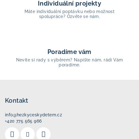
Individuální projekty
Máte individuální poptávku nebo možnost
spolupráce? Ozvěte se nám.
Poradíme vám
Nevíte si rady s výběrem? Napište nám, rádi Vám
poradíme.
Z
á
p
Kontakt
a
info
@
hezkyceskydetem.cz
t
+420 775 565 966
í