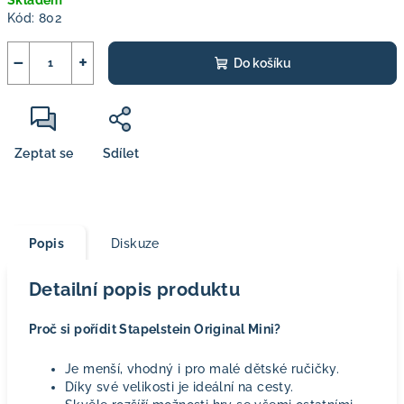
Skladem
cena:
Kód:
802
−
+
Do košíku
Zeptat se
Sdílet
Popis
Diskuze
Detailní popis produktu
Proč si pořídit Stapelstein Original Mini?
Je menší, vhodný i pro malé dětské ručičky.
Díky své velikosti je ideální na cesty.