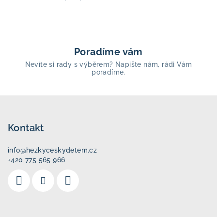
Poradíme vám
Nevíte si rady s výběrem? Napište nám, rádi Vám
poradíme.
Z
á
p
Kontakt
a
info
@
hezkyceskydetem.cz
t
+420 775 565 966
í