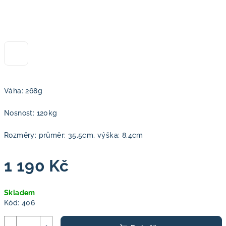
Váha: 268g
Nosnost: 120kg
Rozměry: průměr: 35,5cm, výška: 8,4cm
1 190 Kč
Měrná
Skladem
cena:
Kód:
406