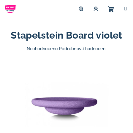
Přejít
na
obsah
Nákupn
Hledat
Přihlášení
Stapelstein Board violet
košík
Průměrné
Neohodnoceno
Podrobnosti hodnocení
hodnocení
produktu
je
0,0
z
5
hvězdiček.