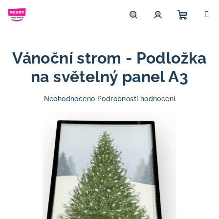
Přejít
na
obsah
Nákupn
Hledat
Přihlášení
Vánoční strom - Podložka
košík
na světelný panel A3
Průměrné
Neohodnoceno
Podrobnosti hodnocení
hodnocení
produktu
je
0,0
z
5
hvězdiček.