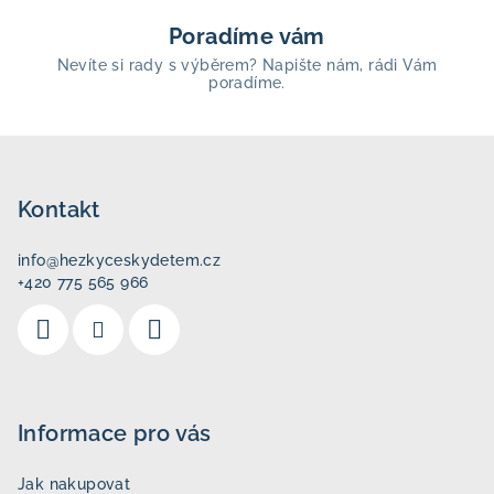
Poradíme vám
Nevíte si rady s výběrem? Napište nám, rádi Vám
poradíme.
Z
á
p
Kontakt
a
info
@
hezkyceskydetem.cz
t
+420 775 565 966
í
Informace pro vás
Jak nakupovat