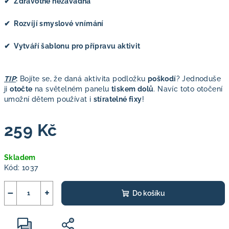
✔ Zdravotně nezávadná
✔ Rozvíjí smyslové vnímání
✔ Vytváří šablonu pro přípravu aktivit
TIP
:
Bojíte se, že daná aktivita podložku
poškodí
? Jednoduše
ji
otočte
na světelném panelu
tiskem dolů
. Navíc toto otočení
umožní dětem používat i
stíratelné fixy
!
259 Kč
Měrná
Skladem
cena:
Kód:
1037
−
+
Do košíku