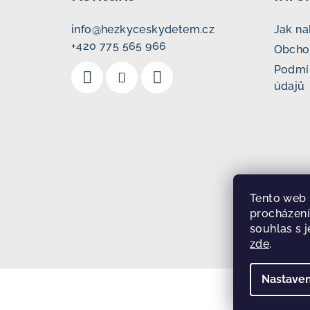
p
a
info
@
hezkyceskydetem.cz
Jak n
+420 775 565 966
t
Obcho
Podmí
í
údajů
Tento web 
procházení
souhlas s j
zde
.
Nastaven