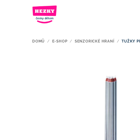
Přejít
na
obsah
DOMŮ
/
E-SHOP
/
SENZORICKÉ HRANÍ
/
TUŽKY PR