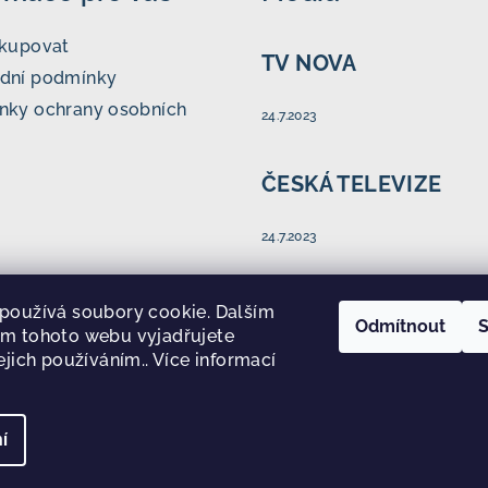
akupovat
TV NOVA
dní podmínky
nky ochrany osobních
24.7.2023
ČESKÁ TELEVIZE
24.7.2023
NÁŠ REGION
používá soubory cookie. Dalším
Odmítnout
S
m tohoto webu vyjadřujete
ejich používáním.. Více informací
24.7.2023
í
Copyright 2026
H
nastavení cookie