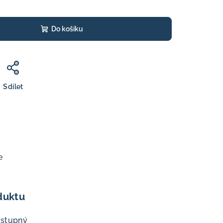
Do košíku
Sdílet
e
duktu
ostupný