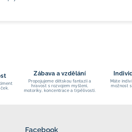
Zábava a vzdělání
Indivi
ost
Propojujeme dětskou fantazii a
Máte indiv
timent
hravost s rozvojem myšlení,
možnost s
aček.
motoriky, koncentrace a trpělivosti.
Facebook