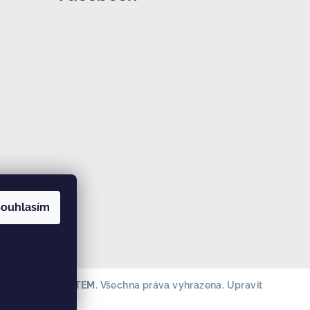
ouhlasím
EZKY ČESKY DĚTEM
. Všechna práva vyhrazena.
Upravit
s