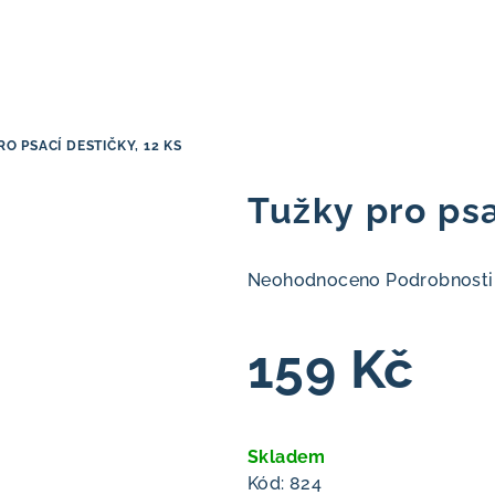
O PSACÍ DESTIČKY, 12 KS
Tužky pro psa
Průměrné
Neohodnoceno
Podrobnosti
hodnocení
produktu
159 Kč
je
0,0
z
Měrná
5
cena:
Skladem
hvězdiček.
Kód:
824