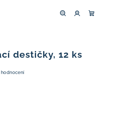
Hledat
Přihlášení
Nákupní
košík
cí destičky, 12 ks
 hodnocení