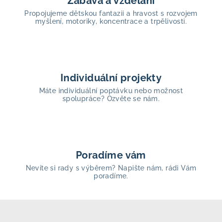
Zábava a vzdělání
Propojujeme dětskou fantazii a hravost s rozvojem
myšlení, motoriky, koncentrace a trpělivosti.
Individuální projekty
Máte individuální poptávku nebo možnost
spolupráce? Ozvěte se nám.
Poradíme vám
Nevíte si rady s výběrem? Napište nám, rádi Vám
poradíme.
Z
á