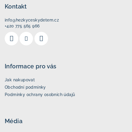
p
Kontakt
a
info
@
hezkyceskydetem.cz
t
+420 775 565 966
í
Informace pro vás
Jak nakupovat
Obchodní podmínky
Podmínky ochrany osobních údajů
Média