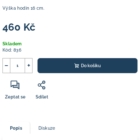
Výška hodin 16 cm.
460 Kč
Měrná
Skladem
cena:
Kód:
836
−
+
Do košíku
Zeptat se
Sdílet
Popis
Diskuze