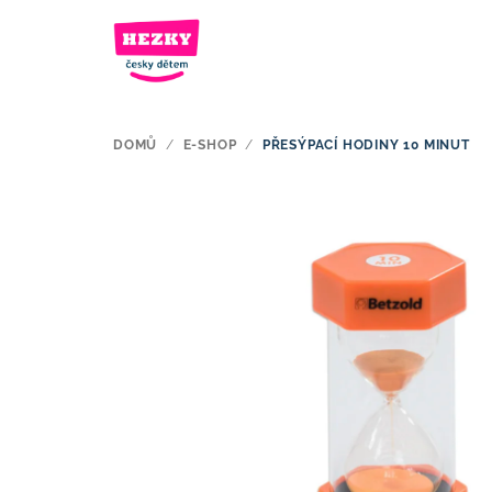
Přejít
na
obsah
DOMŮ
/
E-SHOP
/
PŘESÝPACÍ HODINY 10 MINUT