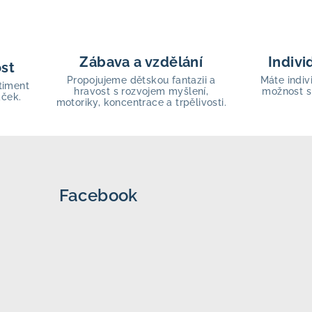
Zábava a vzdělání
Indivi
ost
Propojujeme dětskou fantazii a
Máte indiv
timent
hravost s rozvojem myšlení,
možnost s
aček.
motoriky, koncentrace a trpělivosti.
Facebook