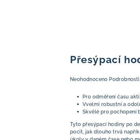
Přesýpací ho
Průměrné
Neohodnoceno
Podrobnosti
hodnocení
produktu
‎Pro odměření času akti
je
Vvelmi robustní a odoln
0,0
‎Skvělé pro pochopení 
z
5
‎Tyto přesýpací hodiny po d
hvězdiček.
pocit, jak dlouho trvá napřík
úkoly v daném čase nebo mo