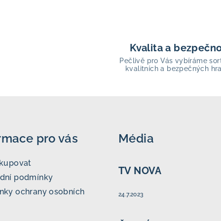
Kvalita a bezpečn
Pečlivě pro Vás vybíráme sor
kvalitních a bezpečných hr
rmace pro vás
Média
akupovat
TV NOVA
dní podmínky
nky ochrany osobních
24.7.2023