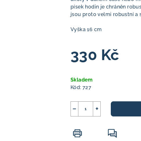
písek hodin je chráněn ‎‎robus
jsou proto velmi robustní a s
Vyška 16 cm
330 Kč
Měrná
cena:
Skladem
Kód:
727
−
+