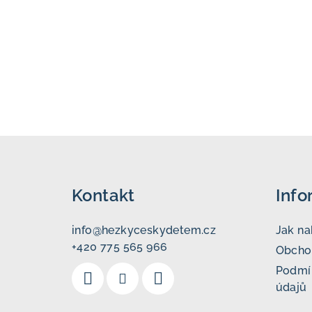
Z
á
Kontakt
Info
p
a
info
@
hezkyceskydetem.cz
Jak n
+420 775 565 966
t
Obcho
Podmí
í
údajů