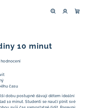
Hledat
Přihlášení
Nákupní
košík
diny 10 minut
 hodnocení
vit
ý‎
běhu času‎
elší dobu postupně dávají dětem ideální
lad 10 minut. Studenti se naučí plnit své
hou svůj čas samostatně řídit. Barevný