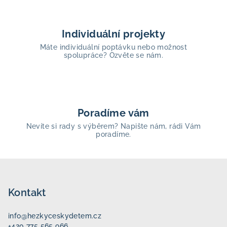
Individuální projekty
Máte individuální poptávku nebo možnost
spolupráce? Ozvěte se nám.
Poradíme vám
Nevíte si rady s výběrem? Napište nám, rádi Vám
poradíme.
Z
á
p
Kontakt
a
info
@
hezkyceskydetem.cz
t
+420 775 565 966