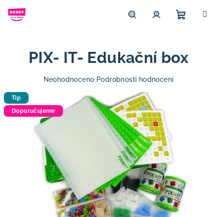
Přejít
na
obsah
Nákupn
Hledat
Přihlášení
PIX- IT- Edukační box
košík
Průměrné
Neohodnoceno
Podrobnosti hodnocení
hodnocení
Tip
produktu
je
Doporučujeme
0,0
z
5
hvězdiček.