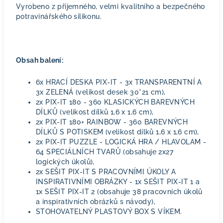
Vyrobeno z příjemného, velmi kvalitního a bezpečného
potravinářského silikonu.
Obsah balení:
6x HRACÍ DESKA PIX-IT - 3x TRANSPARENTNÍ A
3x ZELENÁ (velikost desek 30*21 cm),
2x PIX-IT 180 - 360 KLASICKÝCH BAREVNÝCH
DÍLKŮ (velikost dílků 1,6 x 1,6 cm),
2x PIX-IT 180+ RAINBOW - 360 BAREVNÝCH
DÍLKŮ S POTISKEM (velikost dílků 1,6 x 1,6 cm),
2x PIX-IT PUZZLE - LOGICKÁ HRA / HLAVOLAM -
64 SPECIÁLNÍCH TVARŮ (obsahuje 2x27
logických úkolů),
2x SEŠIT PIX-IT S PRACOVNÍMI ÚKOLY A
INSPIRATIVNÍMI OBRÁZKY - 1x SEŠIT PIX-IT 1 a
1x SEŠIT PIX-IT 2 (obsahuje 38 pracovních úkolů
a inspirativních obrázků s návody),
STOHOVATELNÝ PLASTOVÝ BOX S VÍKEM.