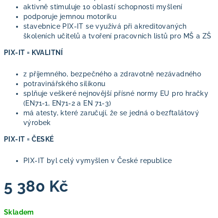
aktivně stimuluje 10 oblastí schopnosti myšlení
podporuje jemnou motoriku
stavebnice PIX-IT se využívá při akreditovaných
školeních učitelů a tvoření pracovních listů pro MŠ a ZŠ
PIX-IT = KVALITNÍ
z příjemného, bezpečného a zdravotně nezávadného
potravinářského silikonu
splňuje veškeré nejnovější přísné normy EU pro hračky
(EN71-1, EN71-2 a EN 71-3)
má atesty, které zaručují, že se jedná o bezftalátový
výrobek
PIX-IT = ČESKÉ
PIX-IT byl celý vymyšlen v České republice
5 380 Kč
Měrná
Skladem
cena: