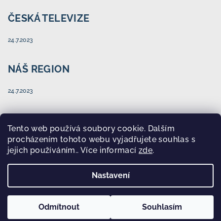
ČESKÁ TELEVIZE
24.7.2023
NÁŠ REGION
24.7.2023
Tento web používá soubory cookie. Dalším
Facebook
procházením tohoto webu vyjadřujete souhlas s
jejich používáním.. Více informací
zde
.
HEZKY ČESKY DĚTEM
Nastavení
Copyright 2026
HEZKY ČESKY DĚTEM
. Všechna práva
vyhrazena.
Upravit nastavení cookies
Odmítnout
Souhlasím
Vytvořil Shoptet