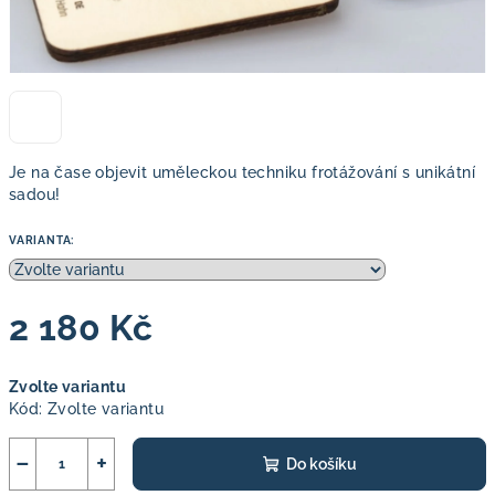
Je na čase objevit uměleckou techniku frotážování s unikátní
sadou!
VARIANTA:
2 180 Kč
Měrná
Zvolte variantu
cena:
Kód:
Zvolte variantu
−
+
Do košíku