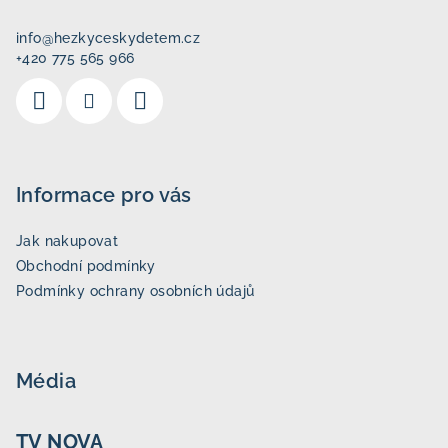
a
info
@
hezkyceskydetem.cz
t
+420 775 565 966
í
Informace pro vás
Jak nakupovat
Obchodní podmínky
Podmínky ochrany osobních údajů
Média
TV NOVA