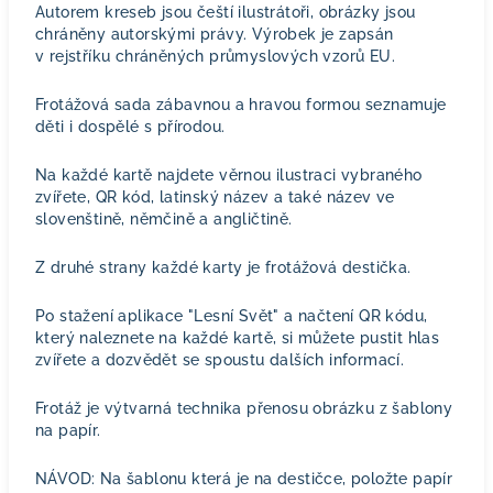
Autorem kreseb jsou čeští ilustrátoři, obrázky jsou
chráněny autorskými právy. Výrobek je zapsán
v rejstříku chráněných průmyslových vzorů EU.
Frotážová sada zábavnou a hravou formou seznamuje
děti i dospělé s přírodou.
Na každé kartě najdete věrnou ilustraci vybraného
zvířete, QR kód, latinský název a také název ve
slovenštině, němčině a angličtině.
Z druhé strany každé karty je frotážová destička.
Po stažení aplikace "Lesní Svět" a načtení QR kódu,
který naleznete na každé kartě, si můžete pustit hlas
zvířete a dozvědět se spoustu dalších informací.
Frotáž je výtvarná technika přenosu obrázku z šablony
na papír.
NÁVOD: Na šablonu která je na destičce, položte papír