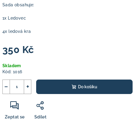
Sada obsahuje:
1x Ledovec
4x ledová kra
350 Kč
Měrná
Skladem
cena:
Kód:
1016
−
+
Do košíku
Zeptat se
Sdílet