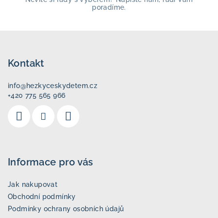
poradíme.
Z
á
p
Kontakt
a
info
@
hezkyceskydetem.cz
t
+420 775 565 966
í
Informace pro vás
Jak nakupovat
Obchodní podmínky
Podmínky ochrany osobních údajů