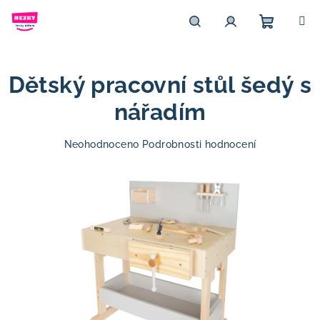
Přejít
na
obsah
Nákupn
Hledat
Přihlášení
Dětský pracovní stůl šedý s
košík
nářadím
Průměrné
Neohodnoceno
Podrobnosti hodnocení
hodnocení
produktu
je
0,0
z
5
hvězdiček.