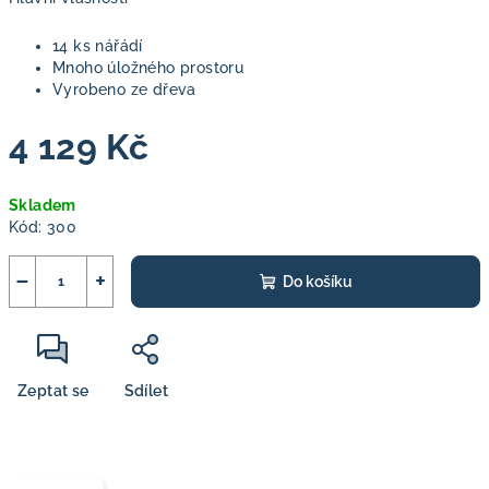
14 ks nářádí
Mnoho úložného prostoru
Vyrobeno ze dřeva
4 129 Kč
Měrná
Skladem
cena:
Kód:
300
−
+
Do košíku
Zeptat se
Sdílet