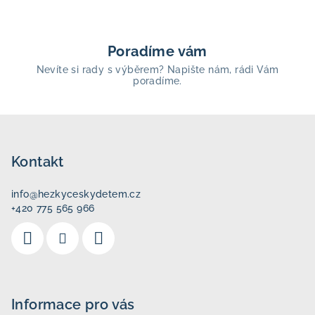
Poradíme vám
Nevíte si rady s výběrem? Napište nám, rádi Vám
poradíme.
Z
á
p
Kontakt
a
info
@
hezkyceskydetem.cz
t
+420 775 565 966
í
Informace pro vás