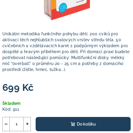
Unikátní metodika funkčního pohybu dětí. 200 cviků pro
aktivaci těch nejhlubších svalových vrstev středu těla. 50
cvičebních a vzdělávacích karet s podpůrným výkladem pro
dospělé a hravým příběhem pro děti. Při domácí praxi budete
potřebovat následující pomůcky: Multifunkční disky, měkký
míč "overball" o průměru 20 - 25 cm a potřeby z domácího
prostředí (židle, hrnec, tužka...).
699 Kč
Měrná
Skladem
cena:
Kód:
911
−
+
Do košíku