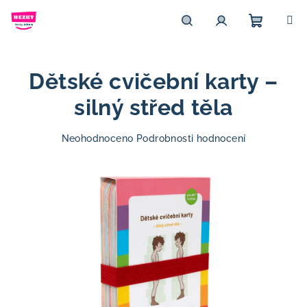
Přejít
na
obsah
Nákupn
Hledat
Přihlášení
Dětské cvičební karty –
košík
silný střed těla
Průměrné
Neohodnoceno
Podrobnosti hodnocení
hodnocení
produktu
je
0,0
z
5
hvězdiček.