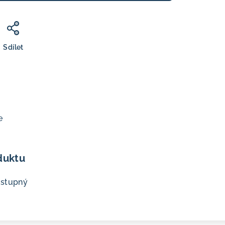
Sdílet
e
duktu
ostupný