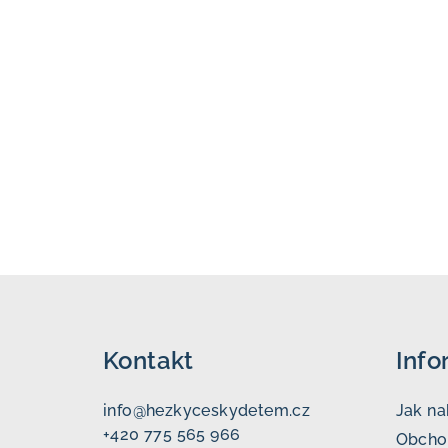
Z
á
Kontakt
Info
p
a
info
@
hezkyceskydetem.cz
Jak n
+420 775 565 966
t
Obcho