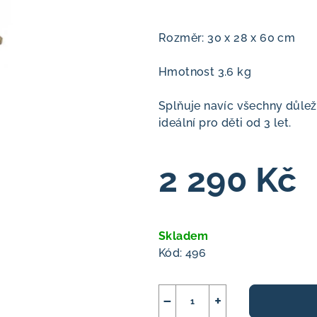
Rozměr: 30 x 28 x 60 cm
Hmotnost 3.6 kg
Splňuje navíc všechny důlež
ideální pro děti od 3 let.
2 290 Kč
Měrná
cena:
Skladem
Kód:
496
−
+