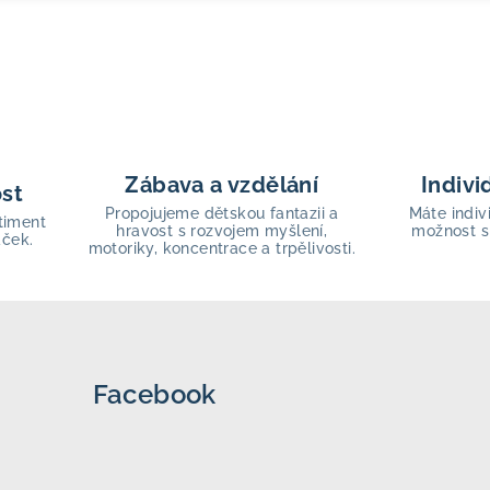
Zábava a vzdělání
Indivi
ost
Propojujeme dětskou fantazii a
Máte indiv
timent
hravost s rozvojem myšlení,
možnost s
aček.
motoriky, koncentrace a trpělivosti.
Facebook