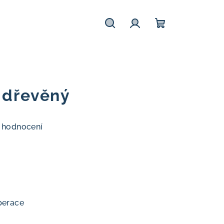
Hledat
Přihlášení
Nákupní
košík
, dřevěný
 hodnocení
perace