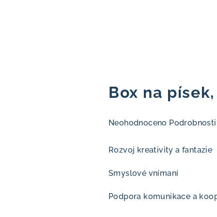
Box na písek
Průměrné
Neohodnoceno
Podrobnosti
hodnocení
produktu
Rozvoj kreativity a fantazie
je
0,0
Smyslové vnímaní
z
5
Podpora komunikace a koo
hvězdiček.