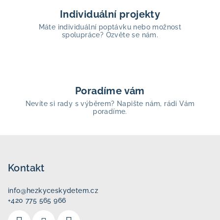
Individuální projekty
Máte individuální poptávku nebo možnost
spolupráce? Ozvěte se nám.
Poradíme vám
Nevíte si rady s výběrem? Napište nám, rádi Vám
poradíme.
Z
á
p
Kontakt
a
info
@
hezkyceskydetem.cz
t
+420 775 565 966
í