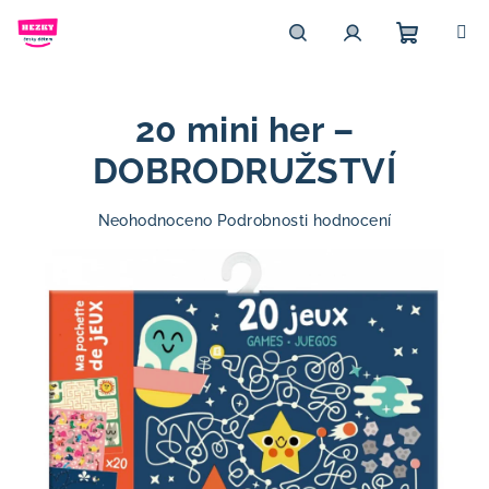
Přejít
na
obsah
Nákupn
Hledat
Přihlášení
20 mini her –
košík
DOBRODRUŽSTVÍ
Průměrné
Neohodnoceno
Podrobnosti hodnocení
hodnocení
produktu
je
0,0
z
5
hvězdiček.