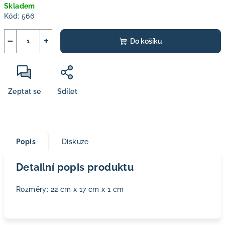
Skladem
cena:
Kód:
566
−
+
Do košíku
Zeptat se
Sdílet
Popis
Diskuze
Detailní popis produktu
Rozměry: 22 cm x 17 cm x 1 cm